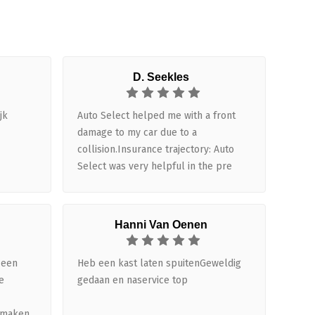
D. Seekles
jk
Auto Select helped me with a front
damage to my car due to a
collision.Insurance trajectory: Auto
Select was very helpful in the pre
repair trajectory. They analyzed the
damage and helped with the decision
to repair based on an insurance claim
Hanni Van Oenen
versus paying myself.Planning: There
was clear communication about the
 een
Heb een kast laten spuitenGeweldig
moment of the repair and how long it
e
gedaan en naservice top
would lastRepair: The repair was
executed as promised where
 maken