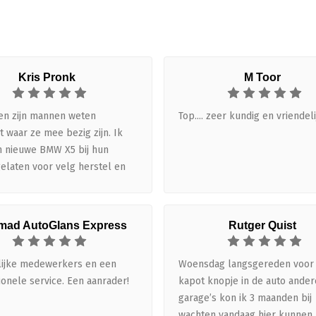
Kris Pronk
M Toor
en zijn mannen weten
Top.... zeer kundig en vriendeli
 waar ze mee bezig zijn. Ik
n nieuwe BMW X5 bij hun
gelaten voor velg herstel en
ieuw poedercoaten in een
kleur. Ik ben echt een
nde pietlut wat mijn auto
ad AutoGlans Express
Rutger Quist
 maar de velgen zijn echt
g geworden. De afwerking is
lijke medewerkers en een
Woensdag langsgereden voor
e kleur is precies zoals ik in
ionele service. Een aanrader!
kapot knopje in de auto ander
en had en het resultaat maakt
garage’s kon ik 3 maanden bij
echt af. Je ziet gewoon dat
wachten vandaag hier kunnen