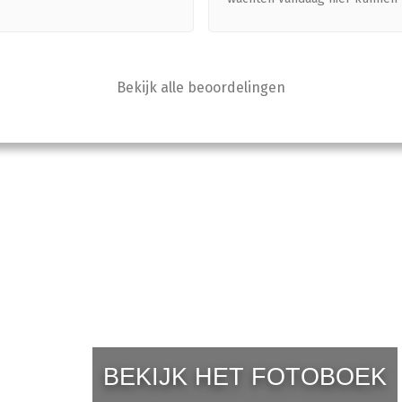
 oog voor detail en passie
snel en top alles werkt weer 
ewerkt. Ik kan daarom ook
behoren !!!
 die op zoek is naar
ig velg herstel de mannen
Bekijk alle beoordelingen
o Select voor de volle 100%
n. Mannen, bedankt!!
BEKIJK HET FOTOBOEK