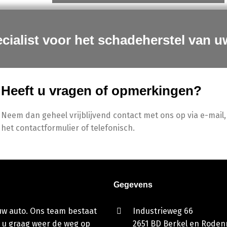
cialist voor het schadeherstel van u
Heeft u vragen of opmerkingen?
Neem dan geheel vrijblijvend contact met ons op via e-mail,
het contactformulier of telefonisch.
Gegevens
 uw auto. Ons team bestaat
Industrieweg 66
 u graag weer de weg op
2651 BD Berkel en Rodenr