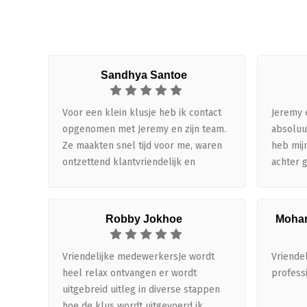
Sandhya Santoe
Voor een klein klusje heb ik contact
Jeremy 
opgenomen met Jeremy en zijn team.
absoluut
Ze maakten snel tijd voor me, waren
heb mij
ontzettend klantvriendelijk en
achter 
dachten echt mee. Alles is netjes en
het opn
vakkundig uitgevoerd en op mijn
andere 
verzoek hebben ze het ook direct
ontzette
Robby Jokhoe
Moham
gemonteerd, terwijl dat helemaal niet
betreft,
hoefde. Geweldige service en een fijn
prachti
Vriendelijke medewerkersJe wordt
Vriende
team. Ik ben erg tevreden en kan ze
strak, d
heel relax ontvangen er wordt
profess
zeker aanbevelen!
gedacht
uitgebreid uitleg in diverse stappen
de auto 
hoe de klus wordt uitgevoerd ik