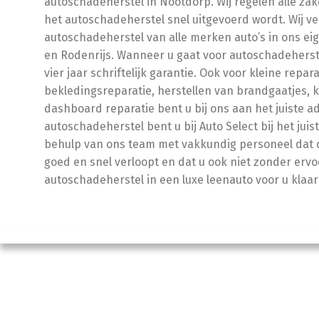
autoschadeherstel in Nootdorp. Wij regelen alle zak
het autoschadeherstel snel uitgevoerd wordt. Wij v
autoschadeherstel van alle merken auto’s in ons ei
en Rodenrijs. Wanneer u gaat voor autoschadeherstel
vier jaar schriftelijk garantie. Ook voor kleine repar
bekledingsreparatie, herstellen van brandgaatjes, k
dashboard reparatie bent u bij ons aan het juiste a
autoschadeherstel bent u bij Auto Select bij het juis
behulp van ons team met vakkundig personeel dat 
goed en snel verloopt en dat u ook niet zonder ervo
autoschadeherstel in een luxe leenauto voor u klaa