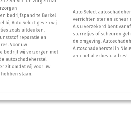
en zeer vlot en zorgen dat
erzorgen
Auto Select autoschadehers
gen bedrijfspand te Berkel
verrichten ster en scheur 
 bij Auto Select geven wij
Als u verzekerd bent vana
aties zoals uitdeuken,
sterretjes of scheuren gehe
unststof reparatie en
de omgeving. Autoschadeher
dres. Voor uw
Autoschadeherstel in Nieuw
te bedrijf wij verzorgen met
aan het allerbeste adres!
de autoschadeherstel
er zit omdat wij voor uw
r hebben staan.