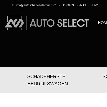
E
: info@autoschadeselect.nl
T
010 - 511 60 63
JOIN OUR TEAM
HOM
SCHADEHERSTEL
S
BEDRIJFSWAGEN