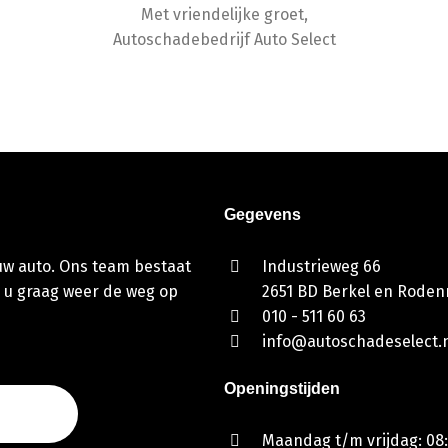
Met vriendelijke groet,
Autoschadebedrijf Auto Select
Gegevens
 uw auto. Ons team bestaat
Industrieweg 66
 u graag weer de weg op
2651 BD Berkel en Rodenr
010 - 511 60 63
info@autoschadeselect.n
Openingstijden
Maandag t/m vrijdag: 08: