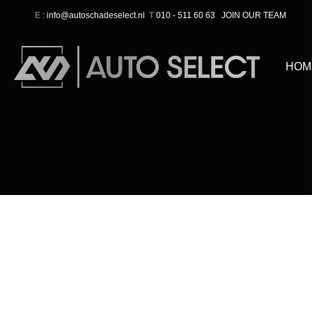
E
: info@autoschadeselect.nl
T
010 - 511 60 63
JOIN OUR TEAM
HOM