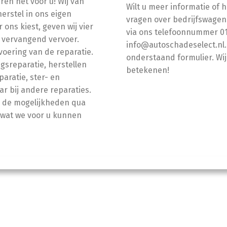
ren het voor u! Wij van
Wilt u meer informatie of 
rstel in ons eigen
vragen over bedrijfswagen
ons kiest, geven wij vier
via ons telefoonnummer 01
nd vervangend vervoer.
info@autoschadeselect.nl.
voering van de reparatie.
onderstaand formulier. Wij
gsreparatie, herstellen
betekenen!
aratie, ster- en
ar bij andere reparaties.
r de mogelijkheden qua
n wat we voor u kunnen