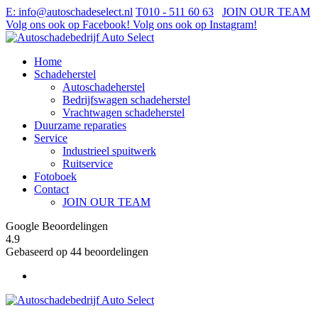
E
: info@autoschadeselect.nl
T
010 - 511 60 63
JOIN OUR TEAM
Volg ons ook op Facebook!
Volg ons ook op Instagram!
Home
Schadeherstel
Autoschadeherstel
Bedrijfswagen schadeherstel
Vrachtwagen schadeherstel
Duurzame reparaties
Service
Industrieel spuitwerk
Ruitservice
Fotoboek
Contact
JOIN OUR TEAM
Google Beoordelingen
4.9
Gebaseerd op 44 beoordelingen