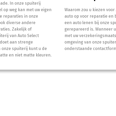
de. In onze spuiterij
el op weg kan met uw eigen
Waarom zou u kiezen voor A
e reparaties in onze
auto op voor reparatie en 
 ook diverse andere
een auto lenen bij onze spu
ties. Zakelijk of
gerepareerd is. Wanneer u 
iterij van Auto Select
met uw verzekeringsmaatsc
ldoet aan strenge
omgeving van onze spuiterij
 onze spuiterij kunt u de
onderstaande contactformu
atte en niet matte kleuren.