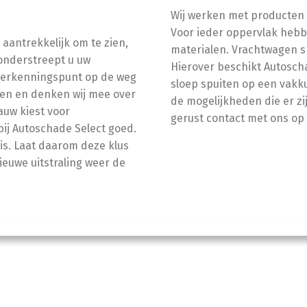
Wij werken met producten 
Voor ieder oppervlak heb
 aantrekkelijk om te zien,
materialen. Vrachtwagen sp
 onderstreept u uw
Hierover beschikt Autosch
 herkenningspunt op de weg
sloep spuiten op een vakk
sen en denken wij mee over
de mogelijkheden die er z
gauw kiest voor
gerust contact met ons op 
 bij Autoschade Select goed.
 is. Laat daarom deze klus
euwe uitstraling weer de