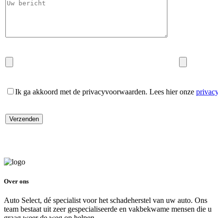
Ik ga akkoord met de privacyvoorwaarden.
Lees hier onze
privac
Over ons
Auto Select, dé specialist voor het schadeherstel van uw auto. Ons
team bestaat uit zeer gespecialiseerde en vakbekwame mensen die u
graag weer de weg op helpen.