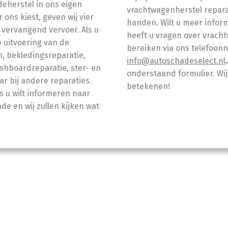
eherstel in ons eigen
vrachtwagenherstel repara
ons kiest, geven wij vier
handen. Wilt u meer inform
d vervangend vervoer. Als u
heeft u vragen over vracht
e uitvoering van de
bereiken via ons telefoon
n, bekledingsreparatie,
info@autoschadeselect.nl
.
ashboardreparatie, ster- en
onderstaand formulier. Wij
ar bij andere reparaties.
betekenen!
s u wilt informeren naar
de en wij zullen kijken wat